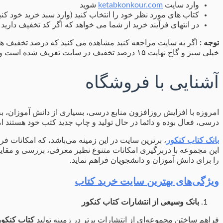
وارد سایت
ketabkonkour.com
شوید
کتاب های مورد نظر خود را انتخاب کنید (وارد سبد خرید خود کنی
در انتهای فرآیند خرید از شما می خواهد که اگر کد تخفیف داری
توجه :
اگر به سایت مراجعه کنید مشاهده می کنید که درصد تخفیف ه
خیلی سبز و گاج نهایت ۱۵ درصد تخفیف در سایت تعریف شده است ولی شما به کمک کد تخفیف dralirezajaafari می توانید تا ۱۹ درصد تخفیف بگیرید.
آشنایی با فروشگاه
امروزه با افزایش روزافزون منابع درسی، بسیاری از دانش آموزان، به
درسی، فعال بوده و دائما در حال تولید و چاپ جدید کتب خود هستند اما
بانک
کتاب کنکور
، برترین سایت در این زمینه می‌باشد، که امکانات فر
این مجموعه با دربرگیری امکانات متنوع نظیر معرفی، بررسی و مقا
را برای دانش آموزان و دانشجویان فراهم نماید.
ویژگی‌های بهترین سایت خرید کتاب
بانک وسیعی از انتشارات کتاب کنکور
فراهم ساختن مجموعه‌ای از انتشارات برتر در زمینه تولید
کتاب کنکور