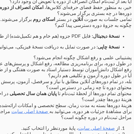
آیا بعد از ثبت‌نام امکان انصراف از دوره یا تعویض آن وجود دارد؟
خیر، به منظور حفظ فضای حرفه‌ای کلاس‌ها،
امکان انصراف از دوره‌ها
دوره‌ها در چه بستری برگزار می‌شوند؟
تمامی جلسات به صورت
آنلاین
در بستر
اسکای روم
برگزار می‌شوند.
چگونه به جزوۀ دوره دسترسی پیدا کنم؟
نسخۀ دیجیتال:
فایل PDF جزوه (هم خام و هم تکمیل‌شده) از طریق نرم‌افزار اسپات‌پلیر قابل دانلود خواهد بود.
نسخۀ چاپی:
در صورت تمایل به دریافت نسخۀ فیزیکی، می‌توانی
پشتیبانی علمی و رفع اشکال چگونه انجام می‌شود؟
در طول دوره، برای برنامه‌ریزی مطالعه، رفع اشکال و پرسش‌های علمی
رفع اشکال دانش‌آموزان توسط دستیار استاد به صورت هفتگی و از 
آیا در طول دوره آزمون و تکلیفی هم داریم؟
بله، در تمام دوره‌های آنلاین مطابق با نیاز و سرفصل، آزمون، پرسش
محتوای دوره تا چه زمانی در دسترس است؟
محتوای تمام دوره‌ها از لحظۀ ثبت‌نام تا
پایان همان سال تحصیلی
در اخ
هزینۀ دوره‌ها چقدر است؟
هزینۀ دوره‌ها بسته به مدت زمان، سطح تخصصی و امکانات ارائه‌شد
برای مشاهدۀ جزئیات هر دوره، می‌توانید به
صفحۀ اصلی سایت
مراجعه
مراحل ثبت‌نام در دوره چگونه است؟
از
صفحۀ اصلی سایت
، پایۀ موردنظر را انتخاب کنید.